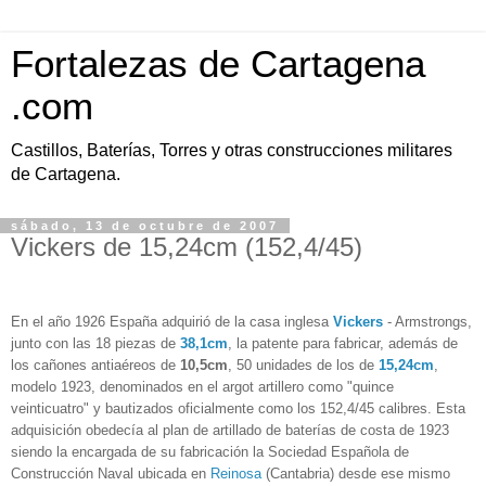
Fortalezas de Cartagena
.com
Castillos, Baterías, Torres y otras construcciones militares
de Cartagena.
sábado, 13 de octubre de 2007
Vickers de 15,24cm (152,4/45)
En el año 1926 España adquirió de la casa inglesa
Vickers
- Armstrongs,
junto con las 18 piezas de
38,1cm
, la patente para fabricar, además de
los cañones antiaéreos de
10,5cm
, 50 unidades de los de
15,24cm
,
modelo 1923, denominados en el argot artillero como "quince
veinticuatro" y bautizados oficialmente como los 152,4/45 calibres. Esta
adquisición obedecía al plan de artillado de baterías de costa de 1923
siendo la encargada de su fabricación la Sociedad Española de
Construcción Naval ubicada en
Reinosa
(Cantabria) desde ese mismo