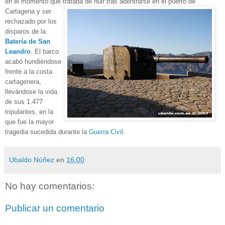
en el momento que trataba de huir tras adentrarse en el puerto de
Cartagena y ser
rechazado por los
disparos de la
Batería de San
Leandro
.
El barco
acabó hundiéndose
frente a la costa
cartagenera,
llevándose la vida
de sus 1.477
tripulantes, en la
que fue la mayor
tragedia
sucedida durante la
Guerra Civil
.
Ubaldo Núñez
en
16:00
No hay comentarios:
Publicar un comentario