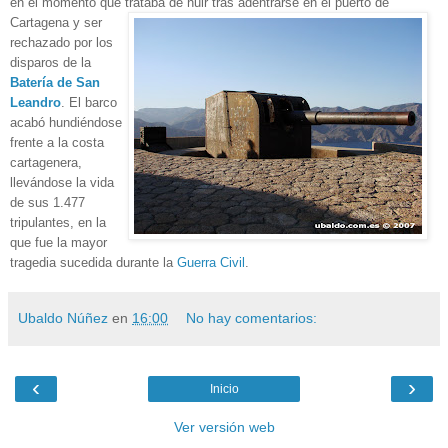
en el momento que trataba de huir tras adentrarse en el puerto de
Cartagena y ser
rechazado por los
disparos de la
Batería de San
Leandro
.
El barco
acabó hundiéndose
frente a la costa
cartagenera,
llevándose la vida
de sus 1.477
tripulantes, en la
que fue la mayor
tragedia
sucedida durante la
Guerra Civil
.
Ubaldo Núñez
en
16:00
No hay comentarios:
‹
›
Inicio
Ver versión web