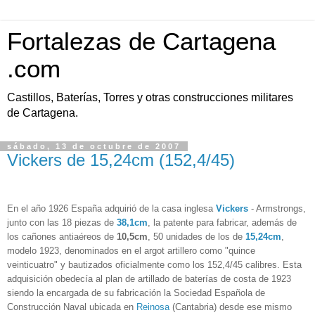
Fortalezas de Cartagena
.com
Castillos, Baterías, Torres y otras construcciones militares
de Cartagena.
sábado, 13 de octubre de 2007
Vickers de 15,24cm (152,4/45)
En el año 1926 España adquirió de la casa inglesa
Vickers
- Armstrongs,
junto con las 18 piezas de
38,1cm
, la patente para fabricar, además de
los cañones antiaéreos de
10,5cm
, 50 unidades de los de
15,24cm
,
modelo 1923, denominados en el argot artillero como "quince
veinticuatro" y bautizados oficialmente como los 152,4/45 calibres. Esta
adquisición obedecía al plan de artillado de baterías de costa de 1923
siendo la encargada de su fabricación la Sociedad Española de
Construcción Naval ubicada en
Reinosa
(Cantabria) desde ese mismo