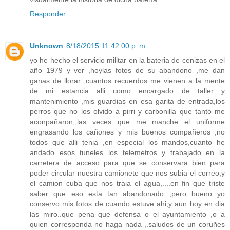
Responder
Unknown
8/18/2015 11:42:00 p. m.
yo he hecho el servicio militar en la bateria de cenizas en el
año 1979 y ver ,hoylas fotos de su abandono ,me dan
ganas de llorar ,cuantos recuerdos me vienen a la mente
de mi estancia alli como encargado de taller y
mantenimiento ,mis guardias en esa garita de entrada,los
perros que no los olvido a pirri y carbonilla que tanto me
aconpañaron,,las veces que me manche el uniforme
engrasando los cañones y mis buenos compañeros ,no
todos que alli tenia ,en especial los mandos,cuanto he
andado esos tuneles los telemetros y trabajado en la
carretera de acceso para que se conservara bien para
poder circular nuestra camionete que nos subia el correo,y
el camion cuba que nos traia el agua,....en fin que triste
saber que eso esta tan abandonado ,pero bueno yo
conservo mis fotos de cuando estuve ahi,y aun hoy en dia
las miro..que pena que defensa o el ayuntamiento ,o a
quien corresponda no haga nada ,.saludos de un coruñes